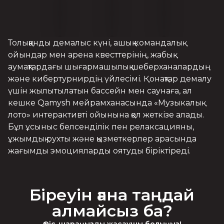
Толыққанды демалыс күні, ашық командалық
ойындар мен арена квесттерінің, жабық
аумақтардағы шығармашылық шеберханалардың
және кибертурнирдің үйлесімі. Қонақтар демалу
үшін жылытылатын бассейн мен саунаға, ал
кешке Qamysh мейрамханасында «Музыкалық
лото» интерактивті ойынына қол жеткізе алады.
Бұл ұсыныс белсенділік пен релаксацияны,
ұжымдық рухты және қызметкерлер арасында
жағымды эмоцияларды оятуды біріктіреді.
Біреуін ғана таңдай
алмайсыз ба?