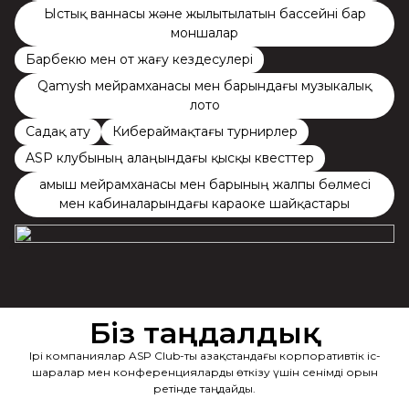
Ыстық ваннасы және жылытылатын бассейні бар
моншалар
Барбекю мен от жағу кездесулері
Qamysh мейрамханасы мен барындағы музыкалық
лото
Садақ ату
Кибераймақтағы турнирлер
ASP клубының алаңындағы қысқы квесттер
Қамыш мейрамханасы мен барының жалпы бөлмесі
мен кабиналарындағы караоке шайқастары
Біз таңдалдық
Ірі компаниялар ASP Club-ты Қазақстандағы корпоративтік іс-
шаралар мен конференцияларды өткізу үшін сенімді орын
ретінде таңдайды.