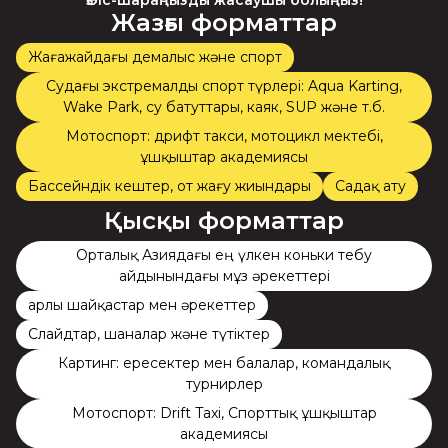
Өз іс-шараңызды жасаушы болыңыз!
Жазғы форматтар
Жағажайдағы демалыс және спорт
Судағы экстремалды спорт түрлері: Aqua Karting,
Wake Park, су батуттары, каяк, SUP және т.б.
Мотоспорт: дрифт такси, мотоцикл мектебі,
ұшқыштар академиясы
Бассейндік кештер, от жағу жиындары
Садақ ату
Қысқы форматтар
Орталық Азиядағы ең үлкен коньки тебу
айдынындағы мұз әрекеттері
Қарлы шайқастар мен әрекеттер
Слайдтар, шаналар және түтіктер
Картинг: ересектер мен балалар, командалық
турнирлер
Мотоспорт: Drift Taxi, Спорттық ұшқыштар
академиясы