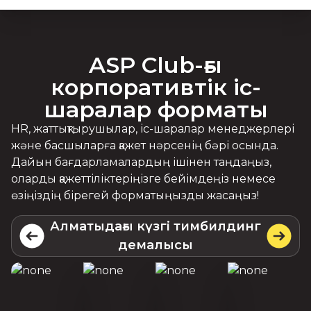
ASP Club-ғы
корпоративтік іс-
шаралар форматы
HR, жаттықтырушылар, іс-шаралар менеджерлері
және басшыларға қажет нәрсенің бәрі осында.
Дайын бағдарламалардың ішінен таңдаңыз,
оларды қажеттіліктеріңізге бейімдеңіз немесе
өзіңіздің бірегей форматыңызды жасаңыз!
Алматыдағы күзгі тимбилдинг
демалысы