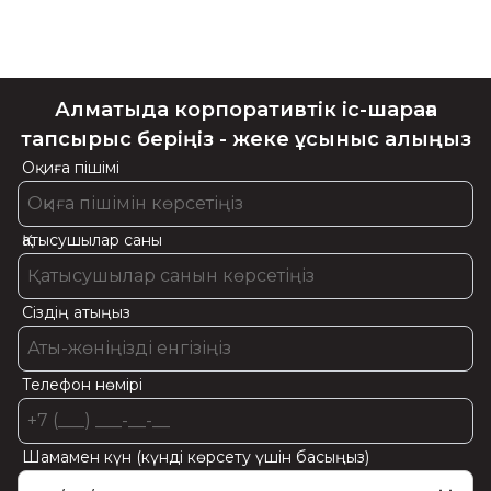
Алматыда корпоративтік іс-шараға
тапсырыс беріңіз - жеке ұсыныс алыңыз
Оқиға пішімі
Қатысушылар саны
Сіздің атыңыз
Телефон нөмірі
Шамамен күн (күнді көрсету үшін басыңыз)