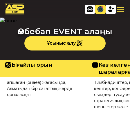
Әмбебап EVENT алаңы
Ұсыныс алу
Ыңғайлы орын
Кез келген
шараларға
Қапшағай (Қонаев) жағасында,
Тимбилдингтер, 
Алматыдан бір сағаттық жерде
кештер, конфере
орналасқан
съездер, тұсауке
стратегиялық сес
шегіністер және 