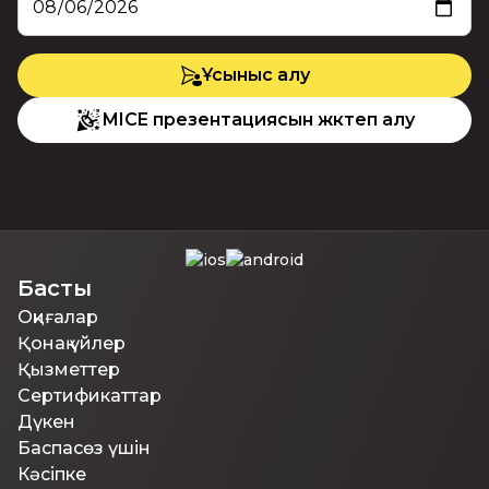
Ұсыныс алу
MICE презентациясын жүктеп алу
Басты
Оқиғалар
Қонақ үйлер
Қызметтер
Сертификаттар
Дүкен
Баспасөз үшін
Кәсіпке