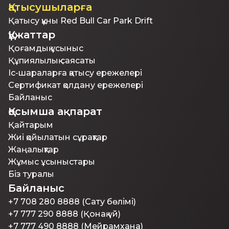
Қатысушыларға
Қатысу құны Red Bull Car Park Drift
Құжаттар
Қоғамдық ұсыныс
Құпиялылық саясаты
Іс-шараларға қатысу ережелері
Сертификат қолдану ережелері
Байланыс
Қосымша ақпарат
Қайтарым
Жиі қойылатын сұрақтар
Жаңалықтар
Жұмыс ұсыныстары
Біз туралы
Байланыс
+7 708 280 8888 (Сату бөлімі)
+7 777 290 8888 (Қонақ үй)
+7 777 490 8888 (Мейрамхана)