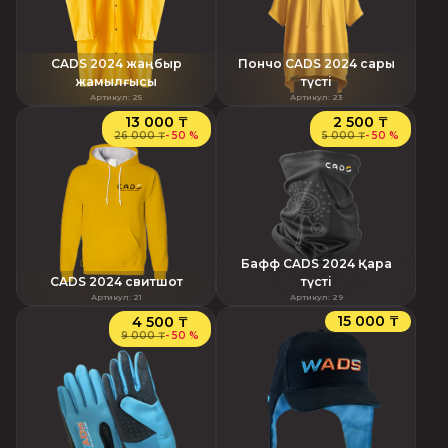
CADS 2024 жаңбыр
Пончо CADS 2024 сары
жамылғысы
түсті
Артикул
:
25
Артикул
:
23
13 000 ₸
2 500 ₸
26 000 ₸
-
50 %
5 000 ₸
-
50 %
Бафф CADS 2024 Қара
CADS 2024 свитшот
түсті
Артикул
:
21
Артикул
:
29
15 000 ₸
4 500 ₸
9 000 ₸
-
50 %