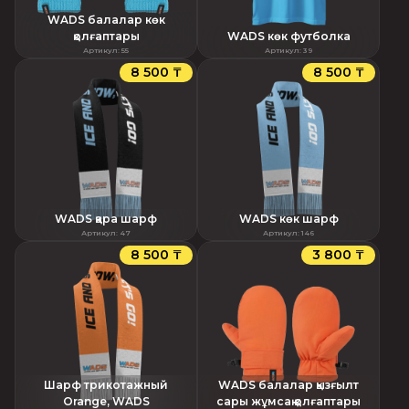
WADS балалар көк
қолғаптары
WADS көк футболка
Артикул
:
55
Артикул
:
39
8 500 ₸
8 500 ₸
WADS қара шарф
WADS көк шарф
Артикул
:
47
Артикул
:
146
8 500 ₸
3 800 ₸
Шарф трикотажный
WADS балалар қызғылт
Orange, WADS
сары жұмсақ қолғаптары