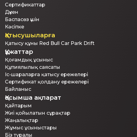
Сертификаттар
Дүкен
Баспасөз үшін
Кәсіпке
Қатысушыларға
Қатысу құны Red Bull Car Park Drift
Құжаттар
Қоғамдық ұсыныс
Құпиялылық саясаты
Іс-шараларға қатысу ережелері
Сертификат қолдану ережелері
Байланыс
Қосымша ақпарат
Қайтарым
Жиі қойылатын сұрақтар
Жаңалықтар
Жұмыс ұсыныстары
Біз туралы