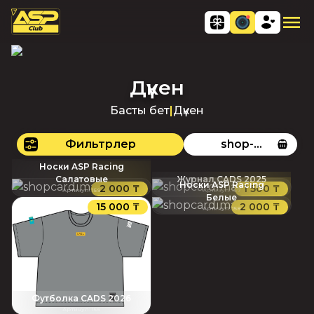
Дүкен
Басты бет
|
Дүкен
Фильтрлер
shop-
page.title_10
Носки ASP Racing
Салатовые
Журнал CADS 2025
Носки ASP Racing
2 000 ₸
1 500 ₸
Артикул
:
159
Артикул
:
157
Белые
15 000 ₸
2 000 ₸
Артикул
:
158
Футболка CADS 2026
Артикул
:
156