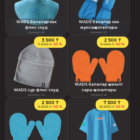
WADS балалар көк
WADS балалар көк
флис снуд
жұмсақ қолғаптары
Артикул
:
53
Артикул
:
57
3 500 ₸
2 500 ₸
7 000 ₸
-
50 %
5 000 ₸
-
50 %
WADS балалар қызғылт
WADS сұр флис снуд
сары қолғаптары
Артикул
:
44
Артикул
:
56
2 500 ₸
7 500 ₸
5 000 ₸
-
50 %
15 000 ₸
-
50 %