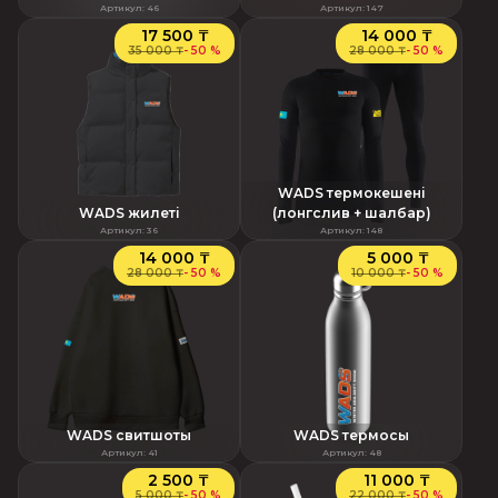
Артикул
:
46
Артикул
:
147
17 500 ₸
14 000 ₸
35 000 ₸
-
50 %
28 000 ₸
-
50 %
WADS термокешені
WADS жилеті
(лонгслив + шалбар)
Артикул
:
36
Артикул
:
148
14 000 ₸
5 000 ₸
28 000 ₸
-
50 %
10 000 ₸
-
50 %
WADS свитшоты
WADS термосы
Артикул
:
41
Артикул
:
48
2 500 ₸
11 000 ₸
5 000 ₸
-
50 %
22 000 ₸
-
50 %