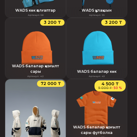
WADS көк қолғаптар
WADS құлақшын
Артикул
:
58
Артикул
:
35
3 200 ₸
3 200 ₸
WADS балалар қызғылт
сары
WADS балалар көк
Артикул
:
42
Артикул
:
43
72 000 ₸
4 500 ₸
9 000 ₸
-
50 %
WADS балалар қызғылт
сары футболка