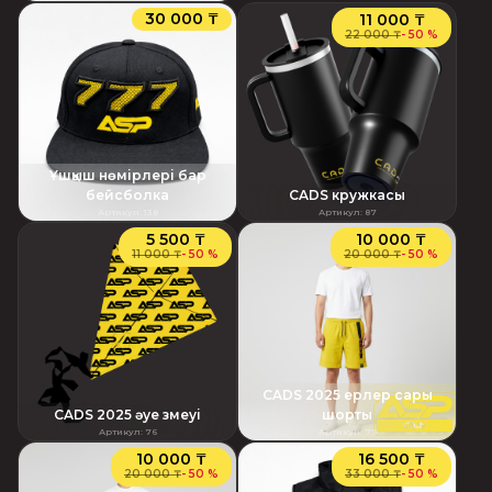
30 000 ₸
11 000 ₸
22 000 ₸
-
50 %
Ұшқыш нөмірлері бар
бейсболка
CADS кружкасы
Артикул
:
138
Артикул
:
87
5 500 ₸
10 000 ₸
11 000 ₸
-
50 %
20 000 ₸
-
50 %
CADS 2025 ерлер сары
CADS 2025 әуе змеуі
шорты
Артикул
:
76
Артикул
:
79
10 000 ₸
16 500 ₸
20 000 ₸
-
50 %
33 000 ₸
-
50 %