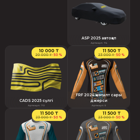
ASP 2025 автоқап
Артикул
:
74
10 000 ₸
11 500 ₸
20 000 ₸
-
50 %
23 000 ₸
-
50 %
FRF 2024 қызғылт сары
CADS 2025 сүлгі
джерси
Артикул
:
70
Артикул
:
5
11 500 ₸
11 500 ₸
23 000 ₸
-
50 %
23 000 ₸
-
50 %