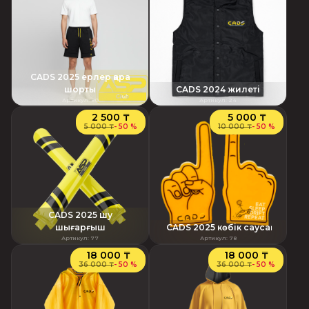
CADS 2025 ерлер қара
шорты
CADS 2024 жилеті
Артикул
:
80
Артикул
:
24
2 500 ₸
5 000 ₸
5 000 ₸
-
50 %
10 000 ₸
-
50 %
CADS 2025 шу
шығарғыш
CADS 2025 көбік саусақ
Артикул
:
77
Артикул
:
78
18 000 ₸
18 000 ₸
36 000 ₸
-
50 %
36 000 ₸
-
50 %