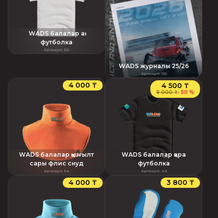
WADS балалар ақ
футболка
Артикул
:
50
WADS журналы 25/26
Артикул
:
155
4 000 ₸
4 500 ₸
9 000 ₸
-
50 %
WADS балалар қызғылт
WADS балалар қара
сары флис снуд
футболка
Артикул
:
54
Артикул
:
49
4 000 ₸
3 800 ₸