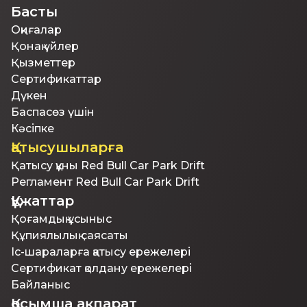
Басты
Оқиғалар
Қонақ үйлер
Қызметтер
Сертификаттар
Дүкен
Баспасөз үшін
Кәсіпке
Қатысушыларға
Қатысу құны Red Bull Car Park Drift
Регламент Red Bull Car Park Drift
Құжаттар
Қоғамдық ұсыныс
Құпиялылық саясаты
Іс-шараларға қатысу ережелері
Сертификат қолдану ережелері
Байланыс
Қосымша ақпарат