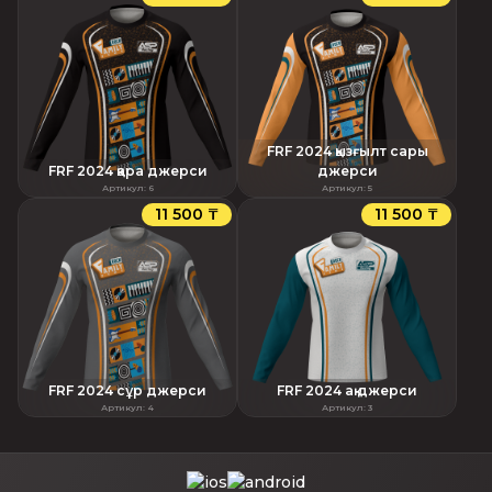
FRF 2024 қызғылт сары
FRF 2024 қара джерси
джерси
Артикул
:
6
Артикул
:
5
11 500 ₸
11 500 ₸
FRF 2024 сұр джерси
FRF 2024 ақ джерси
Артикул
:
4
Артикул
:
3