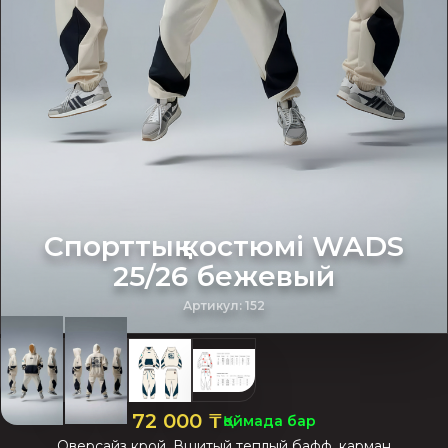
Спорттық костюмі WADS
25/26 бежевый
Артикул
:
152
72 000
₸
Қоймада бар
Оверсайз крой. Вшитый теплый бафф, карман