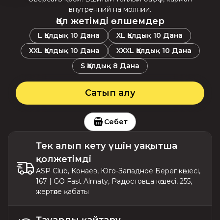
внутренний на молнии.
Қол жетімді өлшемдер
L
Қалдық
10
Дана
XL
Қалдық
10
Дана
XXL
Қалдық
10
Дана
XXXL
Қалдық
10
Дана
S
Қалдық
8
Дана
Сатып алу
Себет
Тек алып кету үшін уақытша
қолжетімді
ASP Club, Конаев, Юго-Западное Берег көшесі,
167 | GO Fast Almaty, Радостовца көшесі, 255,
жертөле қабаты