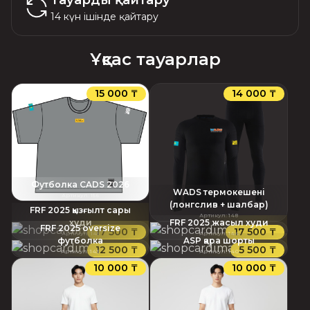
Тауарды қайтару
14 күн ішінде қайтару
Ұқсас тауарлар
15 000 ₸
14 000 ₸
Футболка CADS 2026
WADS термокешені
Артикул
:
156
(лонгслив + шалбар)
FRF 2025 қызғылт сары
Артикул
:
148
худи
FRF 2025 жасыл худи
FRF 2025 oversize
17 500 ₸
17 500 ₸
Артикул
:
145
Артикул
:
144
футболка
ASP қара шорты
12 500 ₸
5 500 ₸
Артикул
:
143
Артикул
:
140
10 000 ₸
10 000 ₸