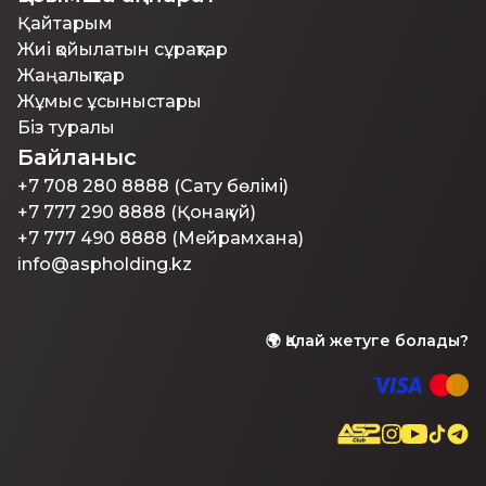
Қайтарым
Жиі қойылатын сұрақтар
Жаңалықтар
Жұмыс ұсыныстары
Біз туралы
Байланыс
+7 708 280 8888 (Сату бөлімі)
+7 777 290 8888 (Қонақ үй)
+7 777 490 8888 (Мейрамхана)
info@aspholding.kz
🌍
Қалай жетуге болады?