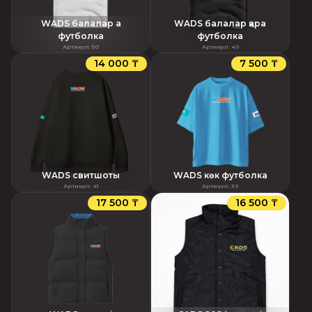
WADS балалар ақ
WADS балалар қара
футболка
футболка
Артикул
:
50
Артикул
:
49
14 000 ₸
7 500 ₸
WADS свитшоты
WADS көк футболка
Артикул
:
41
Артикул
:
39
17 500 ₸
16 500 ₸