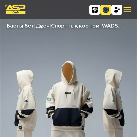
Басты бет
|
Дүкен
|
Спорттық костюмі WADS
25/26 бежевый