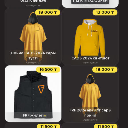
WADS жилеті
CADS 2024 жилеті
Артикул
:
36
Артикул
:
24
18 000 ₸
13 000 ₸
Пончо CADS 2024 сары
түсті
CADS 2024 свитшот
Артикул
:
23
Артикул
:
21
16 500 ₸
18 000 ₸
FRF 2024 қызғылт сары
FRF жилеті
пончо
Артикул
:
9
Артикул
:
7
11 500 ₸
11 500 ₸