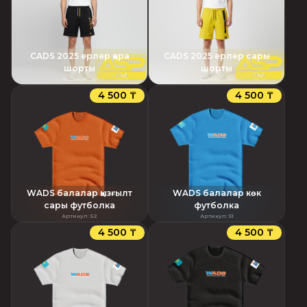
CADS 2025 ерлер қара
CADS 2025 ерлер сары
шорты
шорты
Артикул
:
80
Артикул
:
79
4 500 ₸
4 500 ₸
WADS балалар қызғылт
WADS балалар көк
сары футболка
футболка
Артикул
:
52
Артикул
:
51
4 500 ₸
4 500 ₸