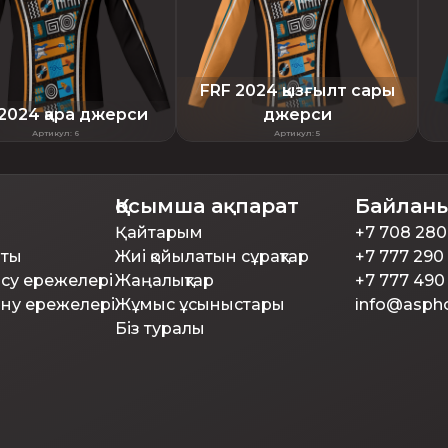
FRF 2024 қызғылт сары
2024 қара джерси
джерси
Артикул
:
6
Артикул
:
5
Қосымша ақпарат
Байлан
Қайтарым
+7 708 280
аты
Жиі қойылатын сұрақтар
+7 777 290
ысу ережелері
Жаңалықтар
+7 777 49
ану ережелері
Жұмыс ұсыныстары
info@aspho
Біз туралы