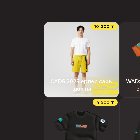
10 000 ₸
CADS 2025 ерлер сары
WADS
шорты
с
Артикул
:
79
4 500 ₸