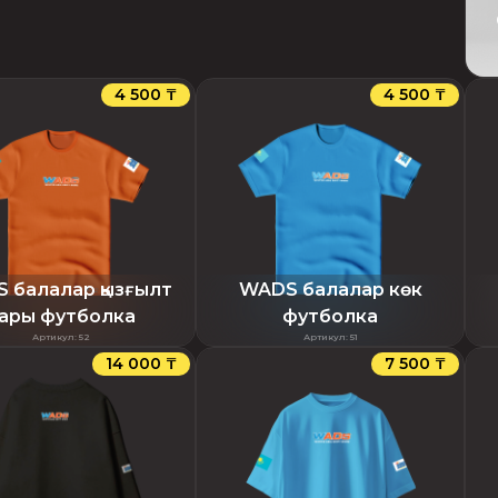
4 500 ₸
4 500 ₸
 балалар қызғылт
WADS балалар көк
ары футболка
футболка
Артикул
:
52
Артикул
:
51
14 000 ₸
7 500 ₸