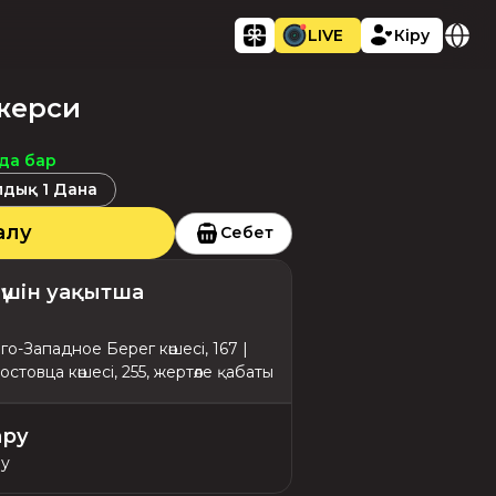
LIVE
Кіру
джерси
ада бар
алдық
1
Дана
алу
Себет
 үшін уақытша
го-Западное Берег көшесі, 167 |
стовца көшесі, 255, жертөле қабаты
ару
ру