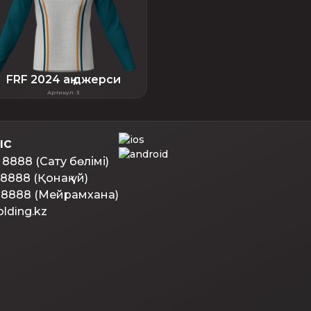
FRF 2024 ақ джерси
Артикул
:
3
ыс
 8888 (Сату бөлімі)
 8888 (Қонақ үй)
0 8888 (Мейрамхана)
lding.kz