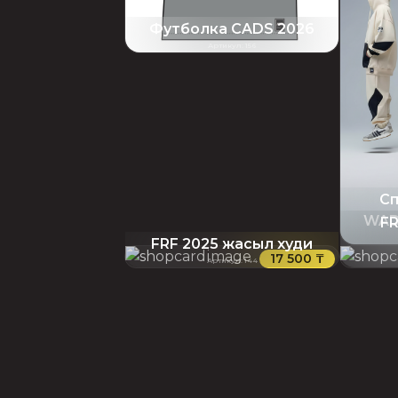
Футболка CADS 2026
Артикул
:
156
Сп
WAD
FR
FRF 2025 жасыл худи
17 500 ₸
Артикул
:
144