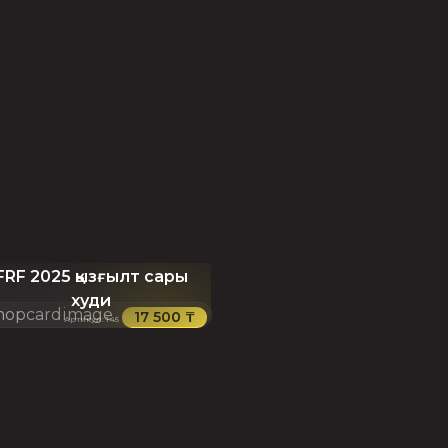
FRF 2025 қызғылт сары
худи
17 500 ₸
Артикул
:
145