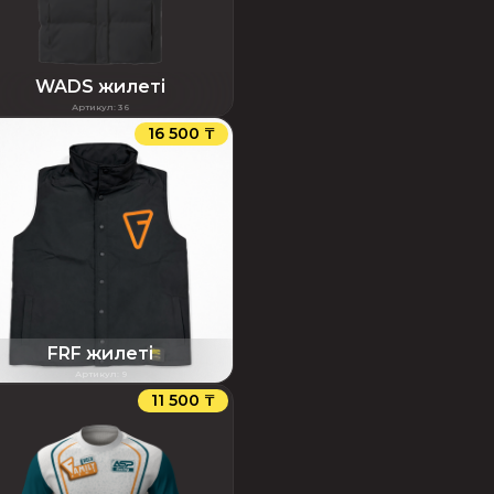
WADS жилеті
Артикул
:
36
16 500 ₸
FRF жилеті
Артикул
:
9
11 500 ₸