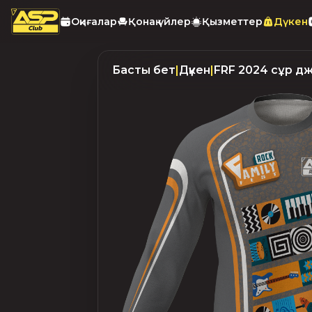
Оқиғалар
Қонақ үйлер
Қызметтер
Дүкен
Басты бет
|
Дүкен
|
FRF 2024 сұр д