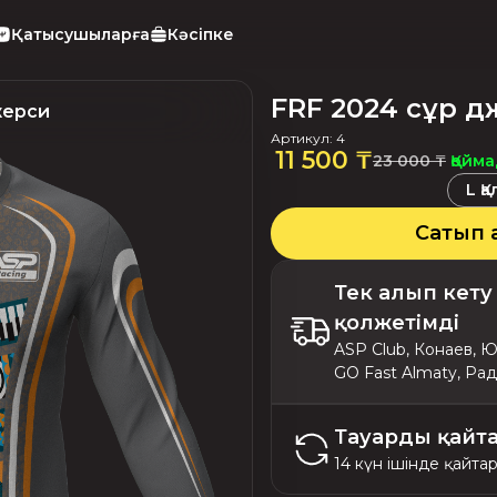
Қатысушыларға
Кәсіпке
FRF 2024 сұр 
жерси
Артикул
:
4
11 500 ₸
Қойм
23 000 ₸
L
Қ
Сатып 
Тек алып кету
қолжетімді
ASP Club, Конаев, Ю
GO Fast Almaty, Радо
Тауарды қайт
14 күн ішінде қайта