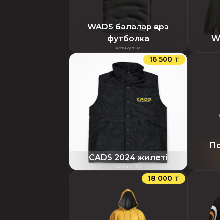
WADS балалар қара
футболка
W
Артикул
:
49
16 500 ₸
По
CADS 2024 жилеті
Артикул
:
24
18 000 ₸