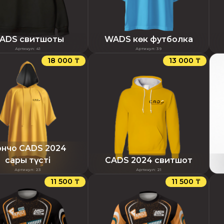
ADS свитшоты
WADS көк футболка
Артикул
:
41
Артикул
:
39
18 000 ₸
13 000 ₸
нчо CADS 2024
сары түсті
CADS 2024 свитшот
Артикул
:
23
Артикул
:
21
11 500 ₸
11 500 ₸