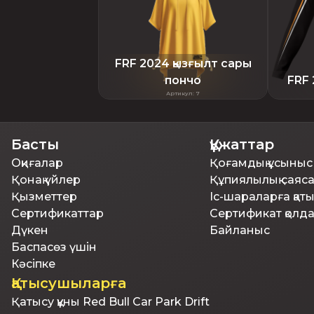
FRF 2024 қызғылт сары
пончо
FRF 
Артикул
:
7
Басты
Құжаттар
Оқиғалар
Қоғамдық ұсыныс
Қонақ үйлер
Құпиялылық саяс
Қызметтер
Іс-шараларға қат
Сертификаттар
Сертификат қолд
Дүкен
Байланыс
Баспасөз үшін
Кәсіпке
Қатысушыларға
Қатысу құны Red Bull Car Park Drift