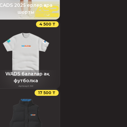
CADS 2025 ерлер қара
шорты
Артикул
:
80
4 500 ₸
WADS балалар ақ
футболка
Артикул
:
50
17 500 ₸