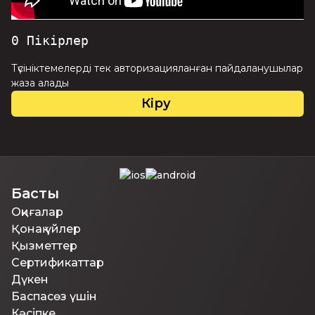
0
Пікірлер
Түсініктемелерді тек авторизацияланған пайдаланушылар
жаза алады
Кіру
Басты
Оқиғалар
Қонақ үйлер
Қызметтер
Сертификаттар
Дүкен
Баспасөз үшін
Кәсіпке