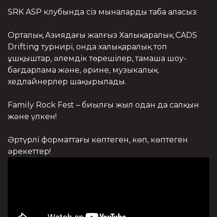
SRK ASP клубында сіз мыналарды таба аласыз:

Орталық Азиядағы жалғыз Халықаралық CADS 
Drifting турнирі, онда халықаралық топ 
ұшқыштар, әлемдік төрешілер, тамаша шоу-
бағдарлама және, әрине, музыкалық 
хедлайнерлер шақырылады.

Family Rock Fest – биылғы жыл одан да салқын 
және үлкен!

Әртүрлі форматтағы көптеген, көп, көптеген 
әрекеттер!