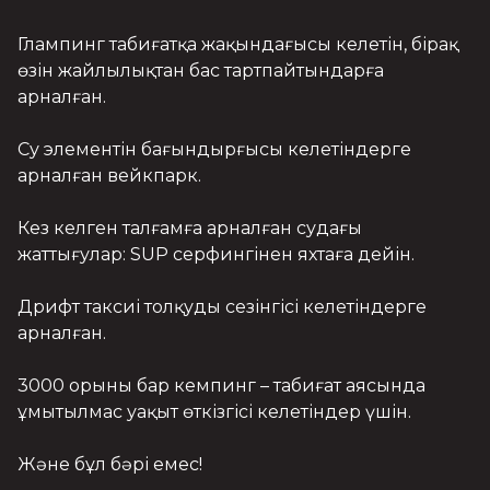
Глампинг табиғатқа жақындағысы келетін, бірақ 
өзін жайлылықтан бас тартпайтындарға 
арналған.

Су элементін бағындырғысы келетіндерге 
арналған вейкпарк.

Кез келген талғамға арналған судағы 
жаттығулар: SUP серфингінен яхтаға дейін.

Дрифт таксиі толқуды сезінгісі келетіндерге 
арналған.

3000 орыны бар кемпинг – табиғат аясында 
ұмытылмас уақыт өткізгісі келетіндер үшін.

Және бұл бәрі емес!
