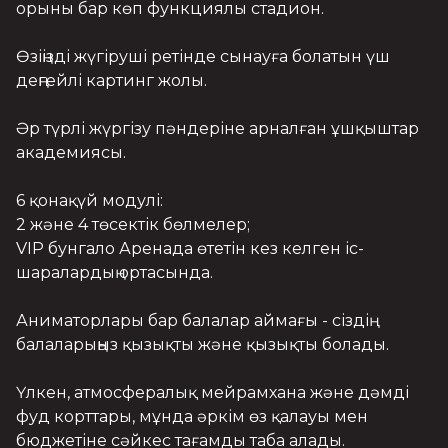
орыны бар көп функциялы стадион.

Өзіңізді жүгіруші ретінде сынауға болатын үш 
деңгейлі картинг жолы.

Әр түрлі жүргізу пәндеріне арналған ұшқыштар 
академиясы.

6 қонақүй модулі:

2 және 4 төсектік бөлмелер;

VIP бунгало Аренада өтетін кез келген іс-
шаралардың ортасында.

Аниматорлары бар балалар аймағы - сіздің 
балаларыңыз қызықты және қызықты болады.

Үлкен, атмосфералық мейрамхана және дәмді 
фуд корттары, мұнда әркім өз қалауы мен 
бюджетіне сәйкес тағамды таба алады.
