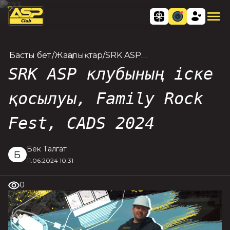
Басты бет
/
Жаңалықтар
/
SRK ASP
клубының
SRK ASP клубының іске
іске
қосылуы,
қосылуы, Family Rock
Family Rock
Fest, CADS
Fest, CADS 2024
2024
Бек Талгат
Б
11.06.2024 10:31
0