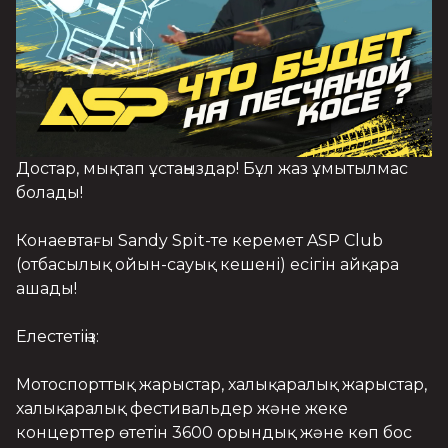
Достар, мықтап ұстаңыздар! Бұл жаз ұмытылмас 
болады!

Конаевтағы Sandy Spit-те керемет ASP Club 
(отбасылық ойын-сауық кешені) есігін айқара 
ашады!

Елестетіңіз:

Мотоспорттық жарыстар, халықаралық жарыстар, 
халықаралық фестивальдер және жеке 
концерттер өтетін 3600 орындық және көп бос 