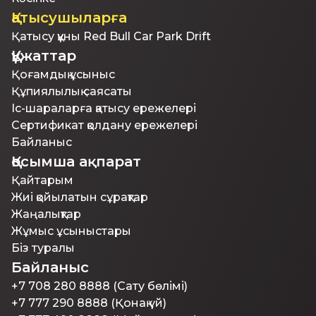
Қатысушыларға
Қатысу құны Red Bull Car Park Drift
Құжаттар
Қоғамдық ұсыныс
Құпиялылық саясаты
Іс-шараларға қатысу ережелері
Сертификат қолдану ережелері
Байланыс
Қосымша ақпарат
Қайтарым
Жиі қойылатын сұрақтар
Жаңалықтар
Жұмыс ұсыныстары
Біз туралы
Байланыс
+7 708 280 8888 (Сату бөлімі)
+7 777 290 8888 (Қонақ үй)