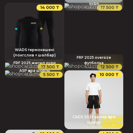
Артикул
:
152
худи
14 000 ₸
17 500 ₸
Артикул
:
145
WADS термокешені
(лонгслив + шалбар)
FRF 2025 oversize
Артикул
:
148
FRF 2025 жасыл худи
футболка
17 500 ₸
12 500 ₸
Артикул
:
144
Артикул
:
143
ASP қара шорты
5 500 ₸
10 000 ₸
Артикул
:
140
CADS 2025 ерлер қара
шорты
Артикул
:
80