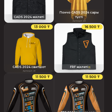
Пончо CADS 2024 сары
CADS 2024 жилеті
түсті
Артикул
:
24
Артикул
:
23
13 000 ₸
16 500 ₸
CADS 2024 свитшот
FRF жилеті
Артикул
:
21
Артикул
:
9
11 500 ₸
11 500 ₸