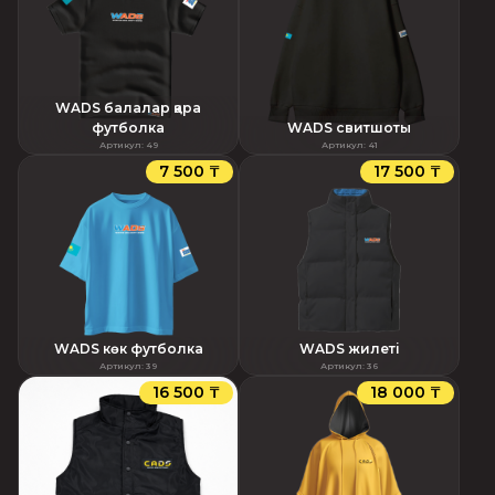
WADS балалар қара
футболка
WADS свитшоты
Артикул
:
49
Артикул
:
41
7 500 ₸
17 500 ₸
WADS көк футболка
WADS жилеті
Артикул
:
39
Артикул
:
36
16 500 ₸
18 000 ₸