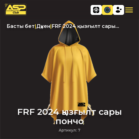
Басты бет
|
Дүкен
|
FRF 2024 қызғылт сары
пончо
FRF 2024 қызғылт сары
пончо
Артикул
:
7