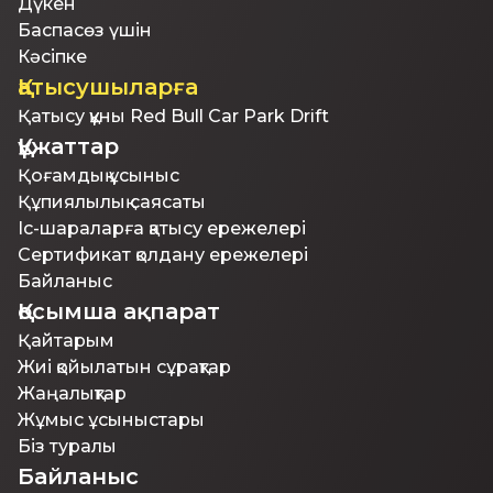
Дүкен
Баспасөз үшін
Кәсіпке
Қатысушыларға
Қатысу құны Red Bull Car Park Drift
Құжаттар
Қоғамдық ұсыныс
Құпиялылық саясаты
Іс-шараларға қатысу ережелері
Сертификат қолдану ережелері
Байланыс
Қосымша ақпарат
Қайтарым
Жиі қойылатын сұрақтар
Жаңалықтар
Жұмыс ұсыныстары
Біз туралы
Байланыс