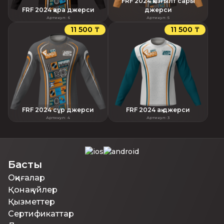
FRF 2024 қызғылт сары
FRF 2024 қара джерси
джерси
Артикул
:
6
Артикул
:
5
11 500 ₸
11 500 ₸
FRF 2024 сұр джерси
FRF 2024 ақ джерси
Артикул
:
4
Артикул
:
3
Басты
Оқиғалар
Қонақ үйлер
Қызметтер
Сертификаттар