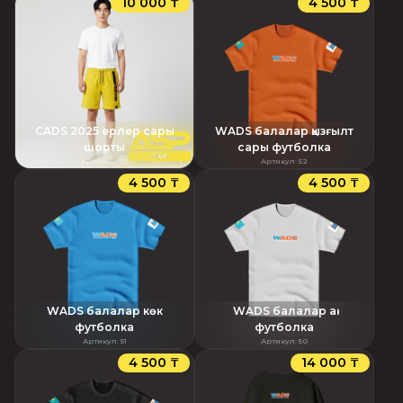
10 000 ₸
4 500 ₸
CADS 2025 ерлер сары
WADS балалар қызғылт
шорты
сары футболка
Артикул
:
79
Артикул
:
52
4 500 ₸
4 500 ₸
WADS балалар көк
WADS балалар ақ
футболка
футболка
Артикул
:
51
Артикул
:
50
4 500 ₸
14 000 ₸