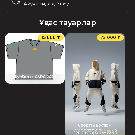
14 күн ішінде қайтару
Ұқсас тауарлар
15 000 ₸
72 000 ₸
Футболка CADS 2026
Артикул
:
156
Спорттық костюмі
WADS 25/26 бежевый
FRF 2025 қызғылт сары