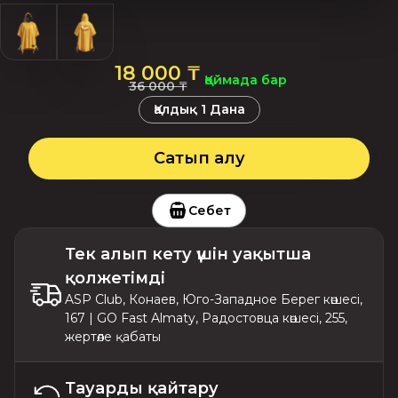
18 000 ₸
Қоймада бар
36 000 ₸
Қалдық
1
Дана
Сатып алу
Себет
Тек алып кету үшін уақытша
қолжетімді
ASP Club, Конаев, Юго-Западное Берег көшесі,
167 | GO Fast Almaty, Радостовца көшесі, 255,
жертөле қабаты
Тауарды қайтару