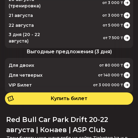
от
3 000
₸
(тренировка)
21 августа
от
3 000
₸
22 августа
от
5 000
₸
3 дня (20 - 22
от
7 500
₸
августа)
Выгодные предложения (3 дня)
Для двоих
от
80 000
₸
Для четверых
от
140 000
₸
VIP Билет
от
3 000 000
₸
Купить билет
Red Bull Car Park Drift 20-22 
августа | Конаев | ASP Club