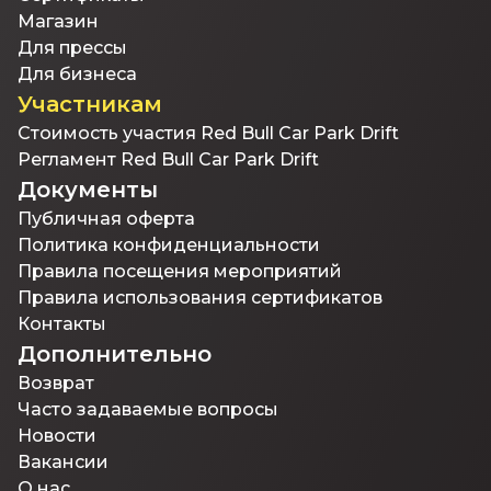
комфортные зоны для компаний Если вы ищете
тех, кто хочет научиться выходить из заноса Для
Магазин
ресторан с террасой в Конаеве или место с видом
всех, кому важна безопасность и контроль над
на Капчагай — Qamysh подойдёт для
Для прессы
автомобилем
романтического ужина, встречи с друзьями или
Для бизнеса
праздничного мероприятия
Участникам
Стоимость участия Red Bull Car Park Drift
Регламент Red Bull Car Park Drift
Документы
Публичная оферта
Политика конфиденциальности
Правила посещения мероприятий
Правила использования сертификатов
Контакты
Дополнительно
Возврат
Часто задаваемые вопросы
Новости
Вакансии
О нас