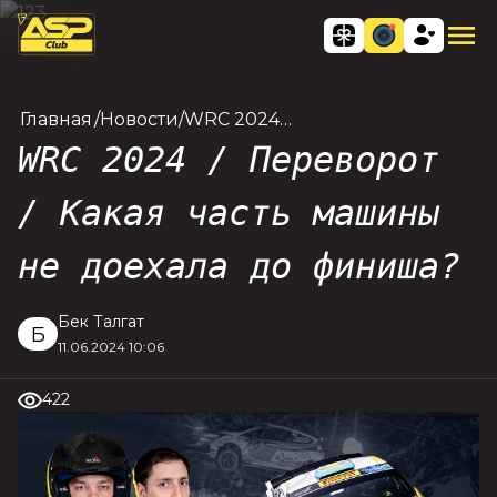
Главная
/
Новости
/
WRC 2024 /
Переворот
WRC 2024 / Переворот
/ Какая
часть
/ Какая часть машины
машины не
доехала до
не доехала до финиша?
финиша?
Бек Талгат
Б
11.06.2024 10:06
422