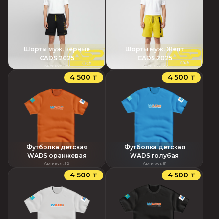
Шорты муж. чёрные
Шорты муж. Жёлт
CADS 2025
CADS 2025
Артикул
:
80
Артикул
:
79
4 500 ₸
4 500 ₸
Футболка детская
Футболка детская
WADS оранжевая
WADS голубая
Артикул
:
52
Артикул
:
51
4 500 ₸
4 500 ₸