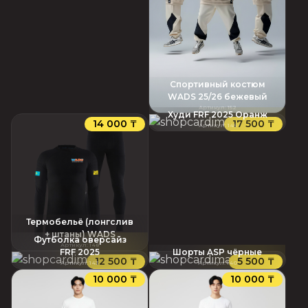
Спортивный костюм
WADS 25/26 бежевый
Артикул
:
152
Худи FRF 2025 Оранж
14 000 ₸
17 500 ₸
Артикул
:
145
Термобельё (лонгслив
+ штаны) WADS
Футболка оверсайз
Артикул
:
148
FRF 2025
Шорты ASP чёрные
12 500 ₸
5 500 ₸
Артикул
:
143
Артикул
:
140
10 000 ₸
10 000 ₸