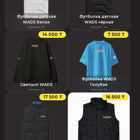
Футболка детская
Футболка детская
WADS белая
WADS чёрная
Артикул
:
50
Артикул
:
49
14 000 ₸
7 500 ₸
Футболка WADS
Свитшот WADS
Голубая
Артикул
:
41
Артикул
:
39
17 500 ₸
16 500 ₸