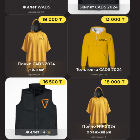
Жилет WADS
Жилет CADS 2024
Артикул
:
36
Артикул
:
24
18 000 ₸
13 000 ₸
Пончо CADS 2024
жёлтый
Толстовка CADS 2024
Артикул
:
23
Артикул
:
21
16 500 ₸
18 000 ₸
Пончо FRF 2024
Жилет FRF
оранжевые
Артикул
:
9
Артикул
:
7