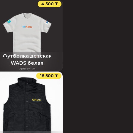
4 500 ₸
Футболка детская
WADS белая
Артикул
:
50
16 500 ₸