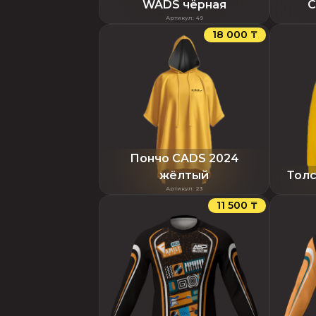
WADS чёрная
С
Артикул
:
49
18 000 ₸
Пончо CADS 2024
жёлтый
Толс
Артикул
:
23
11 500 ₸