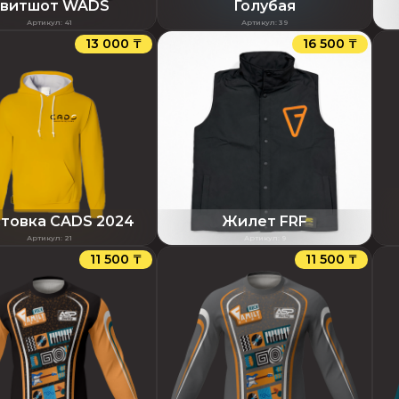
витшот WADS
Голубая
Артикул
:
41
Артикул
:
39
13 000 ₸
16 500 ₸
товка CADS 2024
Жилет FRF
Артикул
:
21
Артикул
:
9
11 500 ₸
11 500 ₸