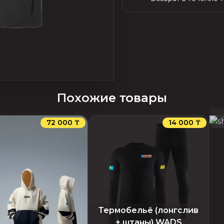
Похожие товары
72 000 ₸
14 000 ₸
Термобельё (лонгслив
+ штаны) WADS