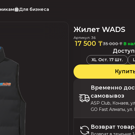
тникам
Для бизнеса
Жилет WADS
Артикул
:
36
17 500 ₸
В на
35 000 ₸
Доступ
XL
Ост.
17
Шт.
Купит
Временно дос
самовывоз
ASP Club, Конаев, у
GO Fast Алматы, ул.
Возврат товар
Возврат в течение 