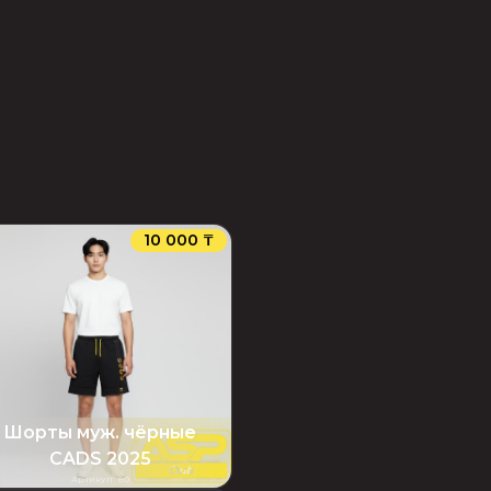
10 000 ₸
Шорты муж. чёрные
CADS 2025
Артикул
:
80