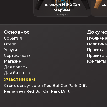
джерси FRF 2024
дж
Чёрные
Артикул
:
6
Основное
Докум
События
Публична
Отели
Политика
Услуги
Правила 
Сертификаты
Правила 
Магазин
Контакты
Для прессы
Для бизнеса
Участникам
Стоимость участия Red Bull Car Park Drift
Регламент Red Bull Car Park Drift