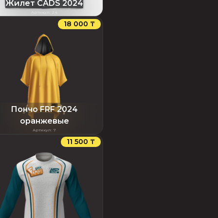
Жилет CADS 2024
Артикул
:
24
18 000 ₸
Пончо FRF 2024
оранжевые
Артикул
:
7
11 500 ₸