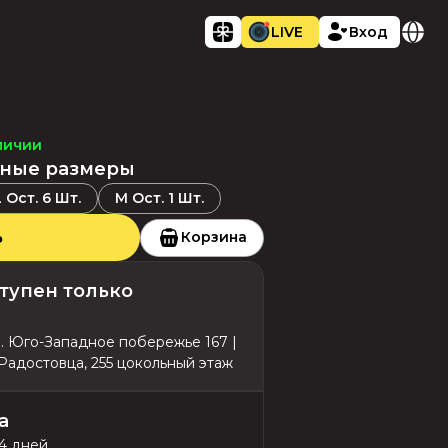
LIVE
Вход
личии
ные размеры
L
Ост.
6
Шт.
M
Ост.
1
Шт.
ь
Корзина
тупен только
л. Юго-Западное побережье 167 |
 Радостовца, 255 цокольный этаж
а
14 дней