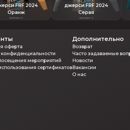
ерси FRF 2024
джерси FRF 2024
Оранж
Серая
Артикул
:
5
Артикул
:
4
енты
Дополнительно
я оферта
Возврат
 конфиденциальности
Часто задаваемые воп
посещения мероприятий
Новости
использования сертификатов
Вакансии
О нас