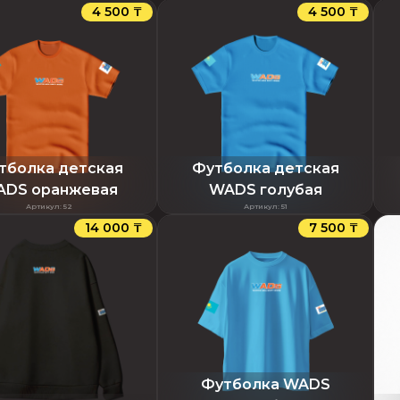
4 500 ₸
4 500 ₸
тболка детская
Футболка детская
DS оранжевая
WADS голубая
Артикул
:
52
Артикул
:
51
14 000 ₸
7 500 ₸
Футболка WADS