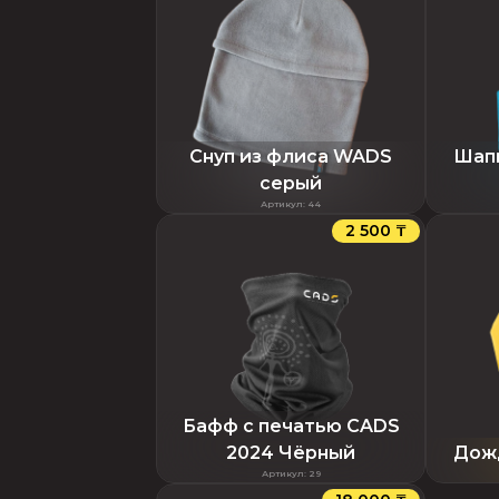
Снуп из флиса WADS
Шап
серый
Артикул
:
44
2 500 ₸
Бафф с печатью CADS
2024 Чёрный
Дож
Артикул
:
29