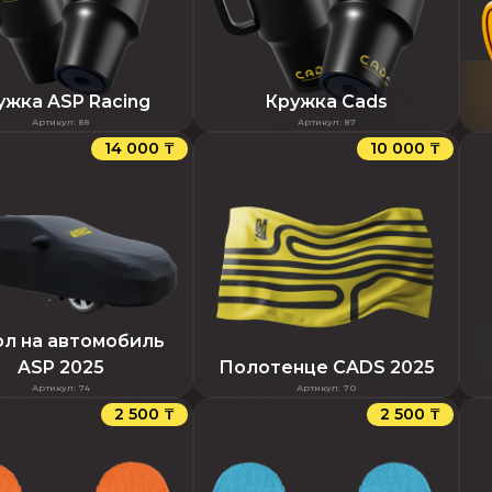
ужка ASP Racing
Кружка Cads
Артикул
:
88
Артикул
:
87
14 000 ₸
10 000 ₸
л на автомобиль
ASP 2025
Полотенце CADS 2025
Артикул
:
74
Артикул
:
70
2 500 ₸
2 500 ₸