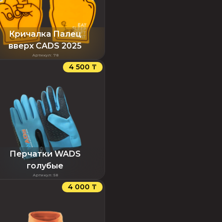
Кричалка Палец
вверх CADS 2025
Артикул
:
78
4 500 ₸
Перчатки WADS
голубые
Артикул
:
58
4 000 ₸