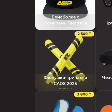
Бейсболка с
Номерами Пилотов
Кр
Артикул
:
138
2 500 ₸
Хлопушка-кричалка
Чехо
CADS 2025
Артикул
:
77
3 800 ₸