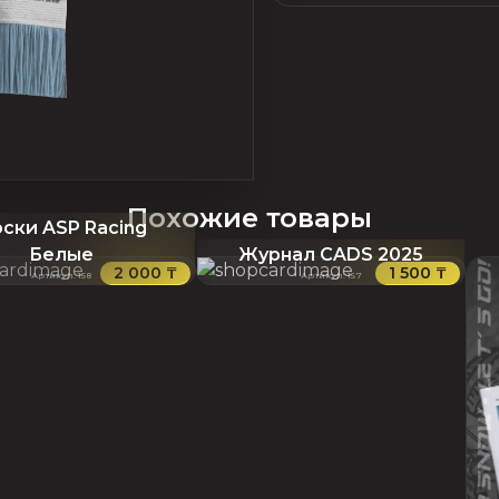
Похожие товары
ски ASP Racing
Белые
Журнал CADS 2025
2 000 ₸
1 500 ₸
Артикул
:
158
Артикул
:
157