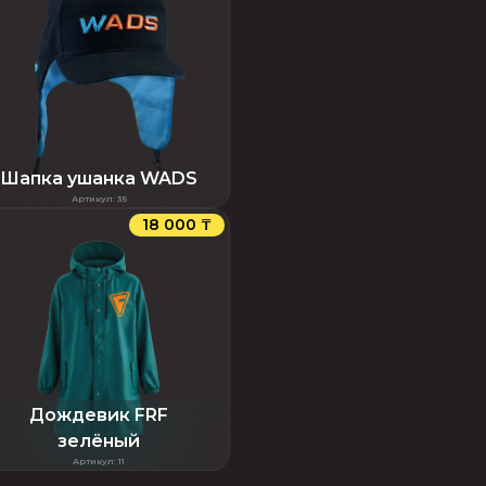
Шапка ушанка WADS
Артикул
:
35
18 000 ₸
Дождевик FRF
зелёный
Артикул
:
11