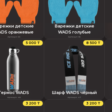
режки детские
Варежки детские
DS оранжевые
WADS голубые
Артикул
:
56
Артикул
:
55
5 000 ₸
8 500 ₸
Термос WADS
Шарф WADS чёрный
Артикул
:
48
Артикул
:
47
3 200 ₸
3 200 ₸