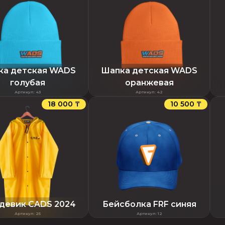
ка детская WADS
Шапка детская WADS
голубая
оранжевая
Артикул
:
43
Артикул
:
42
18 000 ₸
10 500 ₸
девик CADS 2024
Бейсболка FRF синяя
Артикул
:
25
Артикул
:
12