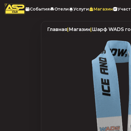
События
Отели
Услуги
Магазин
Учас
Главная
|
Магазин
|
Шарф WADS го