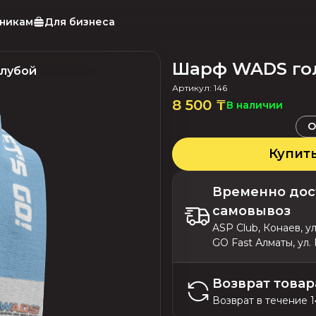
тникам
Для бизнеса
Шарф WADS го
лубой
Артикул
:
146
8 500
₸
В наличии
О
Купит
Временно дос
самовывоз
ASP Club, Конаев, у
GO Fast Алматы, ул.
Возврат товар
Возврат в течение 