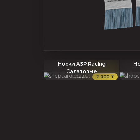
Носки ASP Racing
Но
Салатовые
2 000 ₸
Артикул
:
159