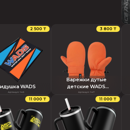
2 500 ₸
3 800 ₸
Варежки дутые
идушка WADS
детские WADS
Артикул
:
149
Артикул
:
147
оранжевые
11 000 ₸
11 000 ₸