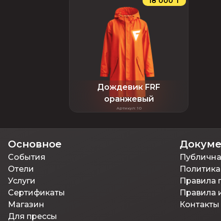
18 000 ₸
Дождевик FRF
оранжевый
Артикул
:
10
Основное
Докум
События
Публична
Отели
Политика
Услуги
Правила 
Сертификаты
Правила 
Магазин
Контакты
Для прессы