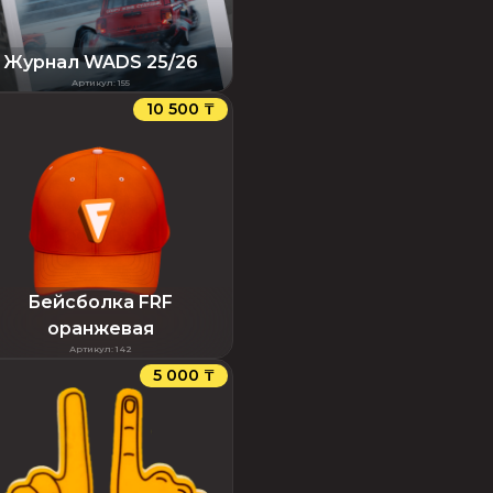
Журнал WADS 25/26
Артикул
:
155
10 500 ₸
Бейсболка FRF
оранжевая
Артикул
:
142
5 000 ₸