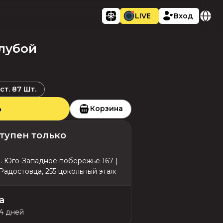
LIVE
Вход
лубой
ст.
87
Шт.
ь
Корзина
тупен только
л. Юго-Западное побережье 167 |
 Радостовца, 255 цокольный этаж
а
14 дней