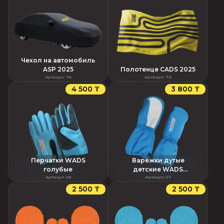
Чехол на автомобиль
ASP 2025
Полотенце CADS 2025
Артикул
:
74
Артикул
:
70
4 500 ₸
3 800 ₸
Перчатки WADS
Варежки дутые
голубые
детские WADS
Артикул
:
58
голубые
Артикул
:
57
2 500 ₸
2 500 ₸