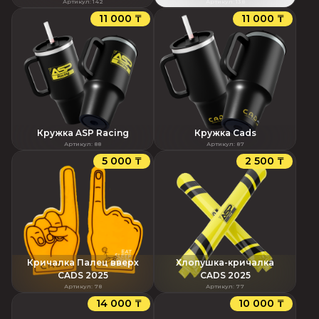
Артикул
:
142
Артикул
:
138
11 000 ₸
11 000 ₸
Кружка ASP Racing
Кружка Cads
Артикул
:
88
Артикул
:
87
5 000 ₸
2 500 ₸
Кричалка Палец вверх
Хлопушка-кричалка
CADS 2025
CADS 2025
Артикул
:
78
Артикул
:
77
14 000 ₸
10 000 ₸