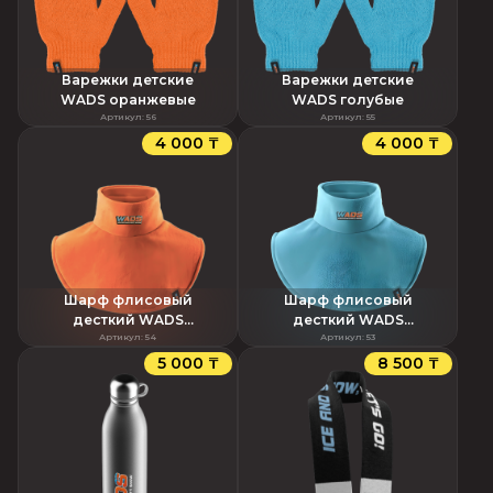
Варежки детские
Варежки детские
WADS оранжевые
WADS голубые
Артикул
:
56
Артикул
:
55
4 000 ₸
4 000 ₸
Шарф флисовый
Шарф флисовый
десткий WADS
десткий WADS
оранжевый снуп
Артикул
:
54
голубой снуп
Артикул
:
53
5 000 ₸
8 500 ₸