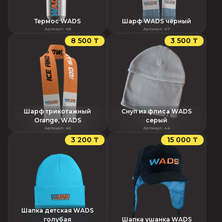
Термос WADS
Шарф WADS чёрный
Артикул
:
48
Артикул
:
47
8 500 ₸
3 500 ₸
Шарф трикотажный
Снуп из флиса WADS
Orange, WADS
серый
Артикул
:
46
Артикул
:
44
3 200 ₸
15 000 ₸
Шапка детская WADS
голубая
Шапка ушанка WADS