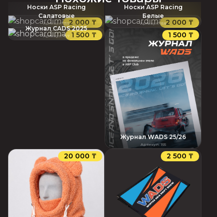
Носки ASP Racing
Носки ASP Racing
Салатовые
Белые
2 000 ₸
2 000 ₸
Артикул
:
159
Артикул
:
158
Журнал CADS 2025
1 500 ₸
1 500 ₸
Артикул
:
157
Журнал WADS 25/26
Артикул
:
155
20 000 ₸
2 500 ₸