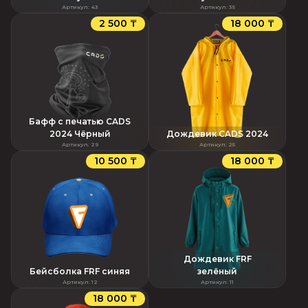
Артикул
:
43
Артикул
:
35
2 500 ₸
18 000 ₸
Бафф с печатью CADS
2024 Чёрный
Дождевик CADS 2024
Артикул
:
29
Артикул
:
25
10 500 ₸
18 000 ₸
Дождевик FRF
Бейсболка FRF синяя
зелёный
Артикул
:
12
Артикул
:
11
18 000 ₸