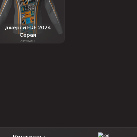
джерси FRF 2024
Серая
Артикул
:
4