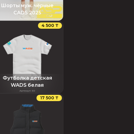
Шорты муж. чёрные
CADS 2025
Артикул
:
80
4 500 ₸
Футболка детская
WADS белая
Артикул
:
50
17 500 ₸