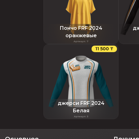
Пончо FRF 2024
дж
оранжевые
Артикул
:
7
11 500 ₸
джерси FRF 2024
Белая
Артикул
:
3