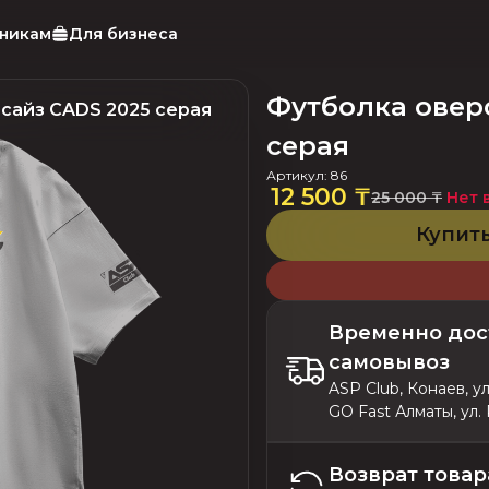
тникам
Для бизнеса
Футболка овер
сайз CADS 2025 серая
серая
Артикул
:
86
12 500 ₸
Нет 
25 000 ₸
Купит
Временно дос
самовывоз
ASP Club, Конаев, у
GO Fast Алматы, ул.
Возврат товар