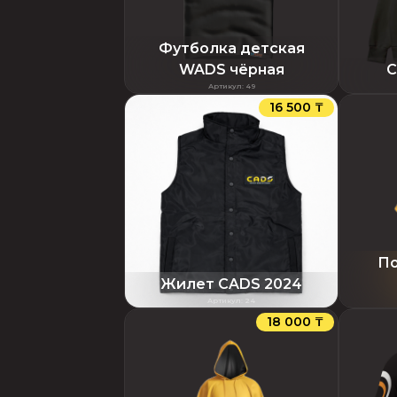
Футболка детская
WADS чёрная
С
Артикул
:
49
16 500 ₸
По
Жилет CADS 2024
Артикул
:
24
18 000 ₸