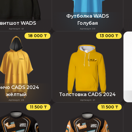
Футболка WADS
витшот WADS
Голубая
Артикул
:
41
Артикул
:
39
18 000 ₸
13 000 ₸
нчо CADS 2024
жёлтый
Толстовка CADS 2024
Артикул
:
23
Артикул
:
21
11 500 ₸
11 500 ₸