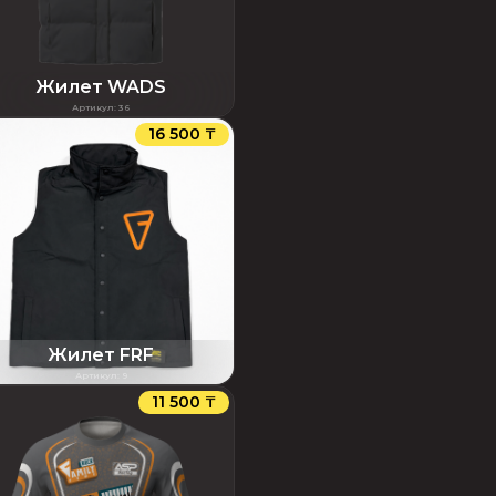
Жилет WADS
Артикул
:
36
16 500 ₸
Жилет FRF
Артикул
:
9
11 500 ₸