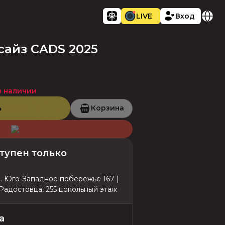
LIVE
Вход
сайз CADS 2025
в наличии
ь
Корзина
тупен только
л. Юго-Западное побережье 167 |
 Радостовца, 255 цокольный этаж
а