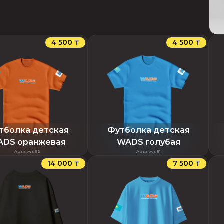
4 500 ₸
4 500 ₸
тболка детская
Футболка детская
DS оранжевая
WADS голубая
Артикул
:
52
Артикул
:
51
14 000 ₸
7 500 ₸