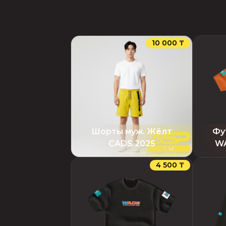
10 000 ₸
Шорты муж. Жёлт
Фу
CADS 2025
WA
Артикул
:
79
4 500 ₸