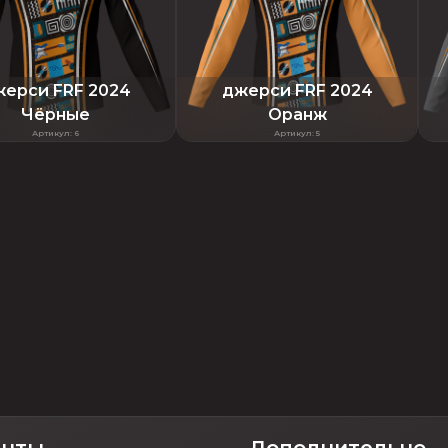
ерси FRF 2024
джерси FRF 2024
Чёрные
Оранж
Артикул
:
6
Артикул
:
5